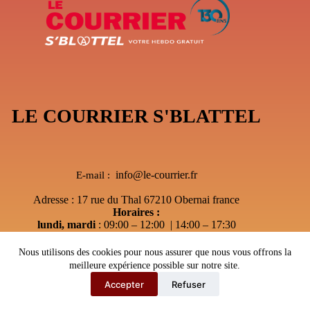
LE COURRIER S'BLATTEL
info@le-courrier.fr
E-mail :
Adresse : 17 rue du Thal 67210 Obernai france
Horaires :
lundi, mardi
: 09:00 – 12:00 | 14:00 – 17:30
Mercredi
: 09:00 – 12:00 | Sur RDV
jeudi
: Après-midi sur RDV Uniquement
Nous utilisons des cookies pour nous assurer que nous vous offrons la
vendredi
:sur RDV Uniquement
meilleure expérience possible sur notre site.
Accepter
Refuser
Copyright © 2026 - Le courrier S'Blattel
---
Webmaster67