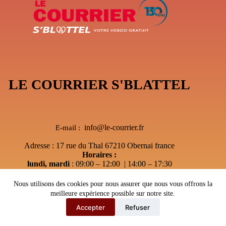
LE COURRIER S'BLATTEL
info@le-courrier.fr
E-mail :
Adresse : 17 rue du Thal 67210 Obernai france
Horaires :
lundi, mardi
: 09:00 – 12:00 | 14:00 – 17:30
Mercredi
: 09:00 – 12:00 | Sur RDV
jeudi
: Après-midi sur RDV Uniquement
Nous utilisons des cookies pour nous assurer que nous vous offrons la
vendredi
:sur RDV Uniquement
meilleure expérience possible sur notre site.
Accepter
Refuser
Copyright © 2026 - Le courrier S'Blattel
---
Webmaster67