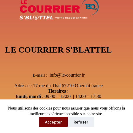
LE COURRIER S'BLATTEL
info@le-courrier.fr
E-mail :
Adresse : 17 rue du Thal 67210 Obernai france
Horaires :
lundi, mardi
: 09:00 – 12:00 | 14:00 – 17:30
Mercredi
: 09:00 – 12:00 | Sur RDV
jeudi
: Après-midi sur RDV Uniquement
Nous utilisons des cookies pour nous assurer que nous vous offrons la
vendredi
:sur RDV Uniquement
meilleure expérience possible sur notre site.
Accepter
Refuser
Copyright © 2026 - Le courrier S'Blattel
---
Webmaster67