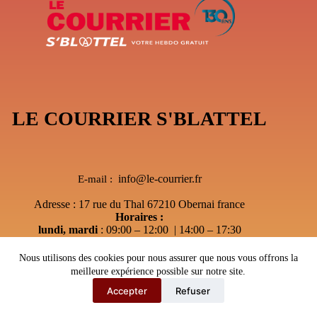
LE COURRIER S'BLATTEL
info@le-courrier.fr
E-mail :
Adresse : 17 rue du Thal 67210 Obernai france
Horaires :
lundi, mardi
: 09:00 – 12:00 | 14:00 – 17:30
Mercredi
: 09:00 – 12:00 | Sur RDV
jeudi
: Après-midi sur RDV Uniquement
Nous utilisons des cookies pour nous assurer que nous vous offrons la
vendredi
:sur RDV Uniquement
meilleure expérience possible sur notre site.
Accepter
Refuser
Copyright © 2026 - Le courrier S'Blattel
---
Webmaster67