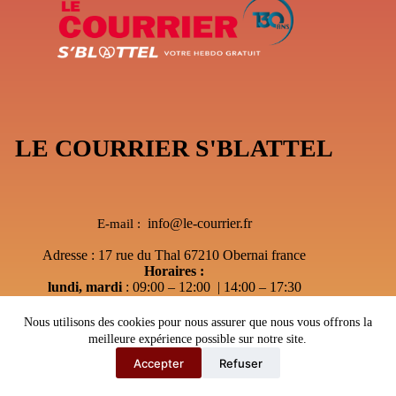
LE COURRIER S'BLATTEL
info@le-courrier.fr
E-mail :
Adresse : 17 rue du Thal 67210 Obernai france
Horaires :
lundi, mardi
: 09:00 – 12:00 | 14:00 – 17:30
Mercredi
: 09:00 – 12:00 | Sur RDV
jeudi
: Après-midi sur RDV Uniquement
Nous utilisons des cookies pour nous assurer que nous vous offrons la
vendredi
:sur RDV Uniquement
meilleure expérience possible sur notre site.
Accepter
Refuser
Copyright © 2026 - Le courrier S'Blattel
---
Webmaster67