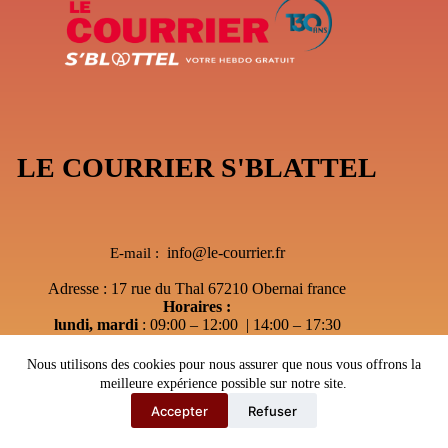
LE COURRIER S'BLATTEL
info@le-courrier.fr
E-mail :
Adresse : 17 rue du Thal 67210 Obernai france
Horaires :
lundi, mardi
: 09:00 – 12:00 | 14:00 – 17:30
Mercredi
: 09:00 – 12:00 | Sur RDV
jeudi
: Après-midi sur RDV Uniquement
Nous utilisons des cookies pour nous assurer que nous vous offrons la
vendredi
:sur RDV Uniquement
meilleure expérience possible sur notre site.
Accepter
Refuser
Copyright © 2026 - Le courrier S'Blattel
---
Webmaster67