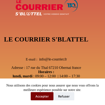
LE COURRIER S'BLATTEL
info@le-courrier.fr
E-mail :
Adresse : 17 rue du Thal 67210 Obernai france
Horaires :
lundi, mardi
: 09:00 – 12:00 | 14:00 – 17:30
Mercredi
: 09:00 – 12:00 | Sur RDV
jeudi
: Après-midi sur RDV Uniquement
Nous utilisons des cookies pour nous assurer que nous vous offrons la
vendredi
:sur RDV Uniquement
meilleure expérience possible sur notre site.
Accepter
Refuser
Copyright © 2026 - Le courrier S'Blattel
---
Webmaster67