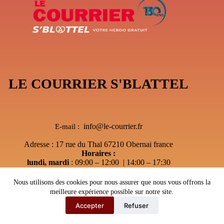
LE COURRIER S'BLATTEL
info@le-courrier.fr
E-mail :
Adresse : 17 rue du Thal 67210 Obernai france
Horaires :
lundi, mardi
: 09:00 – 12:00 | 14:00 – 17:30
Mercredi
: 09:00 – 12:00 | Sur RDV
jeudi
: Après-midi sur RDV Uniquement
Nous utilisons des cookies pour nous assurer que nous vous offrons la
vendredi
:sur RDV Uniquement
meilleure expérience possible sur notre site.
Accepter
Refuser
Copyright © 2026 - Le courrier S'Blattel
---
Webmaster67